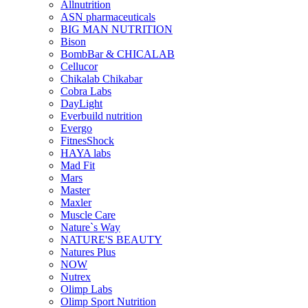
Allnutrition
ASN pharmaceuticals
BIG MAN NUTRITION
Bison
BombBar & CHICALAB
Cellucor
Chikalab Chikabar
Cobra Labs
DayLight
Everbuild nutrition
Evergo
FitnesShock
HAYA labs
Mad Fit
Mars
Master
Maxler
Muscle Care
Nature`s Way
NATURE'S BEAUTY
Natures Plus
NOW
Nutrex
Olimp Labs
Olimp Sport Nutrition