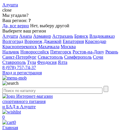
Алушта
close
Мы угадали?
Ваш регион:
?
Да, все верно
Нет, выберу другой
Выберите ваш регион
Алушта
Анапа
Армавир
Астрахань
Брянск
Владикавказ
Волгоград
Воронеж
Джанкой
Евпатория
Краснодар
Красноперекопск
Махачкала
Москва
Нальчик
Новороссийск
Пятигорск
Ростов-на-Дону
Рязань
Санкт-Петербург
Севастополь
Симферополь
Сочи
Ставрополь
Тула
Феодосия
Ялта
8 (978) 757-74-37
Вход и регистрация
Интернет-магазин
спортивного питания
и БАД в Алуште
0
0
Главная