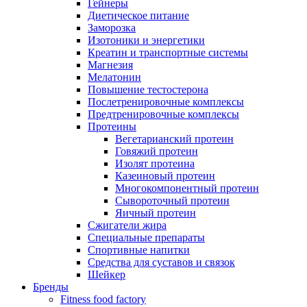
Гейнеры
Диетическое питание
Заморозка
Изотоники и энергетики
Креатин и транспортные системы
Магнезия
Мелатонин
Повышение тестостерона
Послетренировочные комплексы
Предтренировочные комплексы
Протеины
Вегетарианский протеин
Говяжий протеин
Изолят протеина
Казеиновый протеин
Многокомпонентный протеин
Сывороточный протеин
Яичный протеин
Сжигатели жира
Специальные препараты
Спортивные напитки
Средства для суставов и связок
Шейкер
Бренды
Fitness food factory