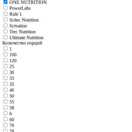
ONE NUTRITION
PowerLabs
Rule 1
Scitec Nutrition
Scivation
Trec Nutrition
Ultimate Nutrition
Количество порций
1
100
120
25
30
33
35
40
50
55
58
6
60
70
78