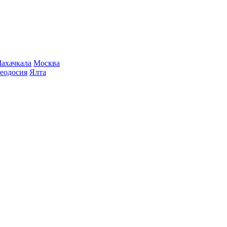
ахачкала
Москва
еодосия
Ялта