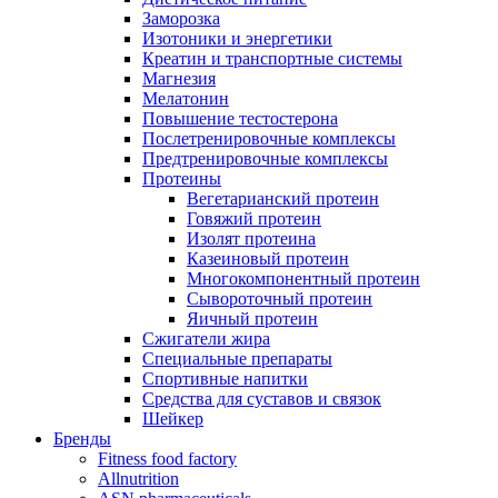
Заморозка
Изотоники и энергетики
Креатин и транспортные системы
Магнезия
Мелатонин
Повышение тестостерона
Послетренировочные комплексы
Предтренировочные комплексы
Протеины
Вегетарианский протеин
Говяжий протеин
Изолят протеина
Казеиновый протеин
Многокомпонентный протеин
Сывороточный протеин
Яичный протеин
Сжигатели жира
Специальные препараты
Спортивные напитки
Средства для суставов и связок
Шейкер
Бренды
Fitness food factory
Allnutrition