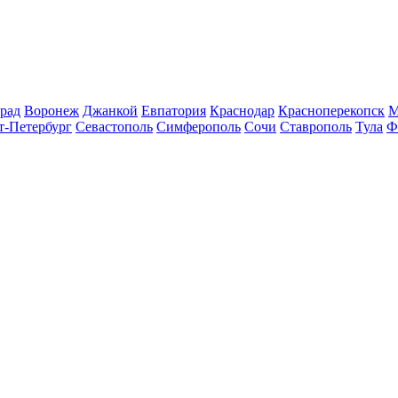
рад
Воронеж
Джанкой
Евпатория
Краснодар
Красноперекопск
М
т-Петербург
Севастополь
Симферополь
Сочи
Ставрополь
Тула
Ф