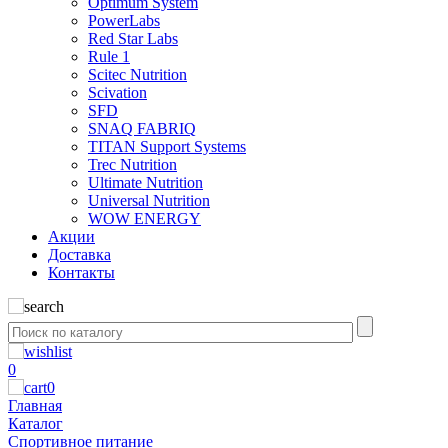
Optimum System
PowerLabs
Red Star Labs
Rule 1
Scitec Nutrition
Scivation
SFD
SNAQ FABRIQ
TITAN Support Systems
Trec Nutrition
Ultimate Nutrition
Universal Nutrition
WOW ENERGY
Акции
Доставка
Контакты
0
0
Главная
Каталог
Спортивное питание