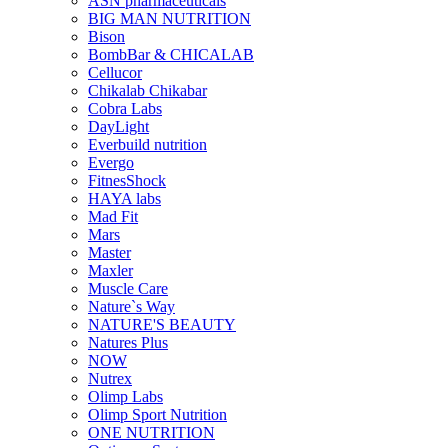
ASN pharmaceuticals
BIG MAN NUTRITION
Bison
BombBar & CHICALAB
Cellucor
Chikalab Chikabar
Cobra Labs
DayLight
Everbuild nutrition
Evergo
FitnesShock
HAYA labs
Mad Fit
Mars
Master
Maxler
Muscle Care
Nature`s Way
NATURE'S BEAUTY
Natures Plus
NOW
Nutrex
Olimp Labs
Olimp Sport Nutrition
ONE NUTRITION