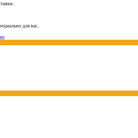
ставки.
пециально для вас.
не