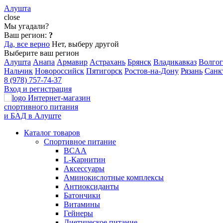
Алушта
close
Мы угадали?
Ваш регион:
?
Да, все верно
Нет, выберу другой
Выберите ваш регион
Алушта
Анапа
Армавир
Астрахань
Брянск
Владикавказ
Волгог
Нальчик
Новороссийск
Пятигорск
Ростов-на-Дону
Рязань
Санк
8 (978) 757-74-37
Вход и регистрация
Интернет-магазин
спортивного питания
и БАД в Алуште
Каталог товаров
Спортивное питание
BCAA
L-Карнитин
Аксессуары
Аминокислотные комплексы
Антиоксиданты
Батончики
Витамины
Гейнеры
Диетическое питание