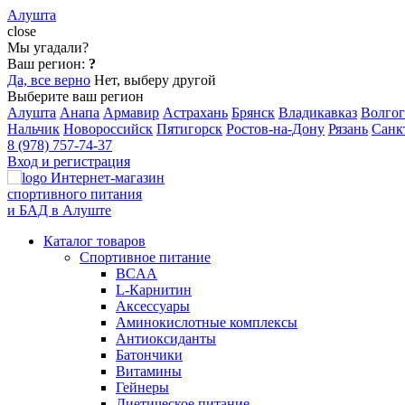
Алушта
close
Мы угадали?
Ваш регион:
?
Да, все верно
Нет, выберу другой
Выберите ваш регион
Алушта
Анапа
Армавир
Астрахань
Брянск
Владикавказ
Волгог
Нальчик
Новороссийск
Пятигорск
Ростов-на-Дону
Рязань
Санк
8 (978) 757-74-37
Вход и регистрация
Интернет-магазин
спортивного питания
и БАД в Алуште
Каталог товаров
Спортивное питание
BCAA
L-Карнитин
Аксессуары
Аминокислотные комплексы
Антиоксиданты
Батончики
Витамины
Гейнеры
Диетическое питание