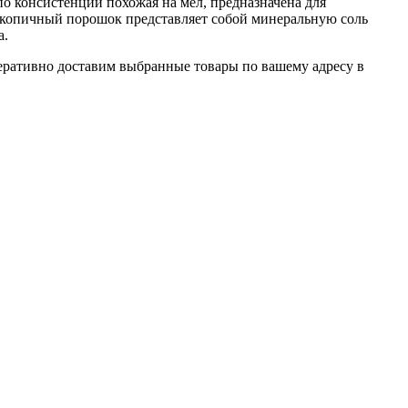
о консистенции похожая на мел, предназначена для
скопичный порошок представляет собой минеральную соль
а.
перативно доставим выбранные товары по вашему адресу в