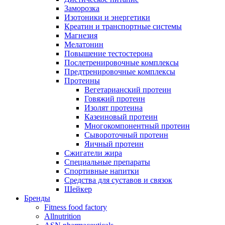
Заморозка
Изотоники и энергетики
Креатин и транспортные системы
Магнезия
Мелатонин
Повышение тестостерона
Послетренировочные комплексы
Предтренировочные комплексы
Протеины
Вегетарианский протеин
Говяжий протеин
Изолят протеина
Казеиновый протеин
Многокомпонентный протеин
Сывороточный протеин
Яичный протеин
Сжигатели жира
Специальные препараты
Спортивные напитки
Средства для суставов и связок
Шейкер
Бренды
Fitness food factory
Allnutrition