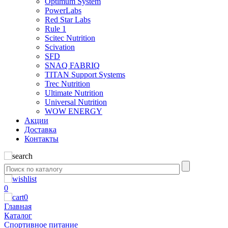
Optimum System
PowerLabs
Red Star Labs
Rule 1
Scitec Nutrition
Scivation
SFD
SNAQ FABRIQ
TITAN Support Systems
Trec Nutrition
Ultimate Nutrition
Universal Nutrition
WOW ENERGY
Акции
Доставка
Контакты
0
0
Главная
Каталог
Спортивное питание