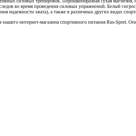
тивных силовых тренировок. Порошкообразная сухая магнезия, п
следов во время проведения силовых упражнений. Белый гигро
ния надежности хвата), а также в различных других видах спорт
те нашего интернет-магазина спортивного питания Rus-Sport. О