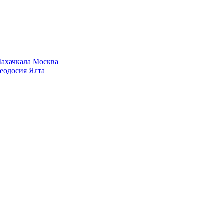
ахачкала
Москва
еодосия
Ялта