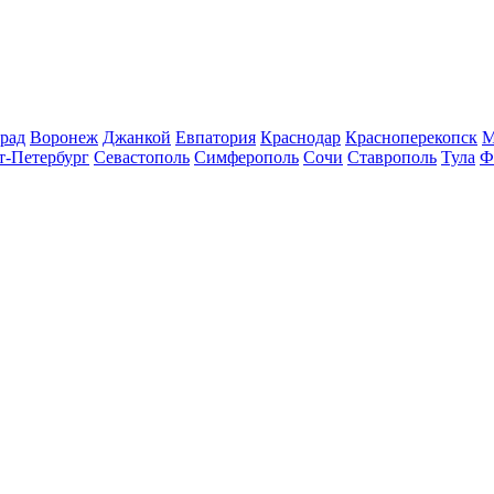
рад
Воронеж
Джанкой
Евпатория
Краснодар
Красноперекопск
М
т-Петербург
Севастополь
Симферополь
Сочи
Ставрополь
Тула
Ф