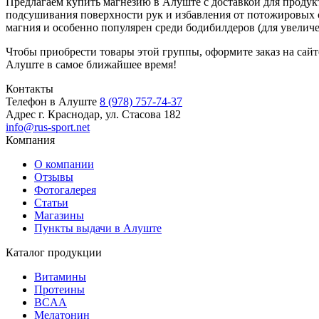
Предлагаем купить магнезию в Алуште с доставкой для продук
подсушивания поверхности рук и избавления от потожировых 
магния и особенно популярен среди бодибилдеров (для увеличе
Чтобы приобрести товары этой группы, оформите заказ на сай
Алуште в самое ближайшее время!
Контакты
Телефон в Алуште
8 (978) 757-74-37
Адрес
г. Краснодар, ул. Стасова 182
info@rus-sport.net
Компания
О компании
Отзывы
Фотогалерея
Статьи
Магазины
Пункты выдачи в Алуште
Каталог продукции
Витамины
Протеины
BCAA
Мелатонин