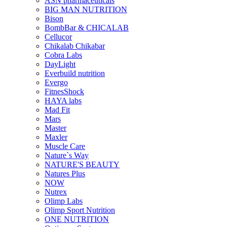
ASN pharmaceuticals
BIG MAN NUTRITION
Bison
BombBar & CHICALAB
Cellucor
Chikalab Chikabar
Cobra Labs
DayLight
Everbuild nutrition
Evergo
FitnesShock
HAYA labs
Mad Fit
Mars
Master
Maxler
Muscle Care
Nature`s Way
NATURE'S BEAUTY
Natures Plus
NOW
Nutrex
Olimp Labs
Olimp Sport Nutrition
ONE NUTRITION