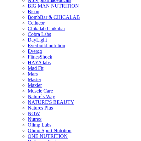
ASN pharmaceuticals
BIG MAN NUTRITION
Bison
BombBar & CHICALAB
Cellucor
Chikalab Chikabar
Cobra Labs
DayLight
Everbuild nutrition
Evergo
FitnesShock
HAYA labs
Mad Fit
Mars
Master
Maxler
Muscle Care
Nature`s Way
NATURE'S BEAUTY
Natures Plus
NOW
Nutrex
Olimp Labs
Olimp Sport Nutrition
ONE NUTRITION