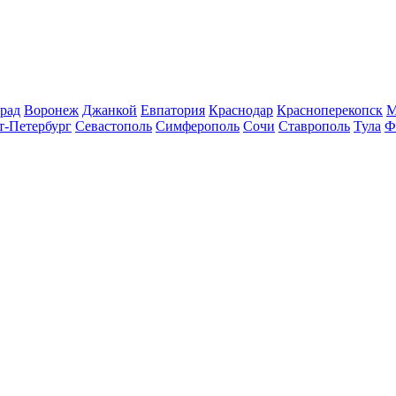
рад
Воронеж
Джанкой
Евпатория
Краснодар
Красноперекопск
М
т-Петербург
Севастополь
Симферополь
Сочи
Ставрополь
Тула
Ф