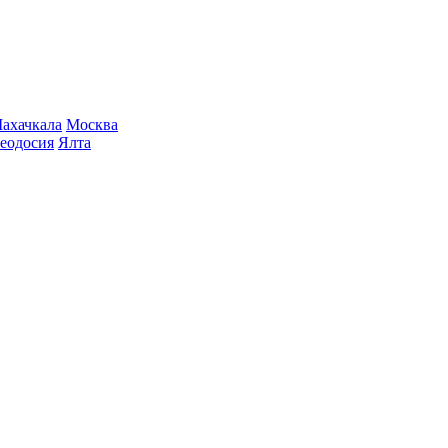
ахачкала
Москва
еодосия
Ялта