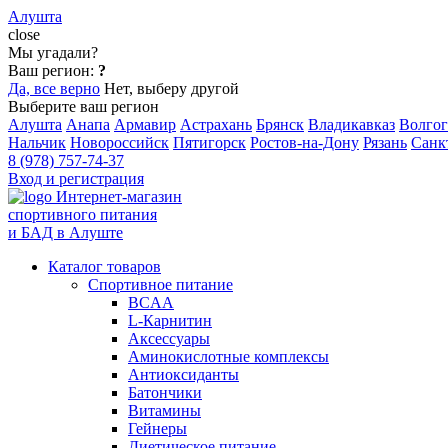
Алушта
close
Мы угадали?
Ваш регион:
?
Да, все верно
Нет, выберу другой
Выберите ваш регион
Алушта
Анапа
Армавир
Астрахань
Брянск
Владикавказ
Волгог
Нальчик
Новороссийск
Пятигорск
Ростов-на-Дону
Рязань
Санк
8 (978) 757-74-37
Вход и регистрация
Интернет-магазин
спортивного питания
и БАД в Алуште
Каталог товаров
Спортивное питание
BCAA
L-Карнитин
Аксессуары
Аминокислотные комплексы
Антиоксиданты
Батончики
Витамины
Гейнеры
Диетическое питание