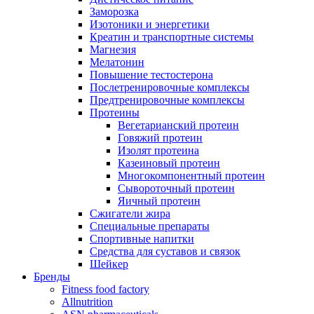
Заморозка
Изотоники и энергетики
Креатин и транспортные системы
Магнезия
Мелатонин
Повышение тестостерона
Послетренировочные комплексы
Предтренировочные комплексы
Протеины
Вегетарианский протеин
Говяжий протеин
Изолят протеина
Казеиновый протеин
Многокомпонентный протеин
Сывороточный протеин
Яичный протеин
Сжигатели жира
Специальные препараты
Спортивные напитки
Средства для суставов и связок
Шейкер
Бренды
Fitness food factory
Allnutrition