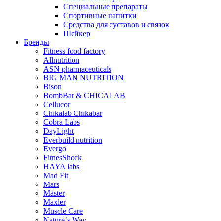
Специальные препараты
Спортивные напитки
Средства для суставов и связок
Шейкер
Бренды
Fitness food factory
Allnutrition
ASN pharmaceuticals
BIG MAN NUTRITION
Bison
BombBar & CHICALAB
Cellucor
Chikalab Chikabar
Cobra Labs
DayLight
Everbuild nutrition
Evergo
FitnesShock
HAYA labs
Mad Fit
Mars
Master
Maxler
Muscle Care
Nature`s Way