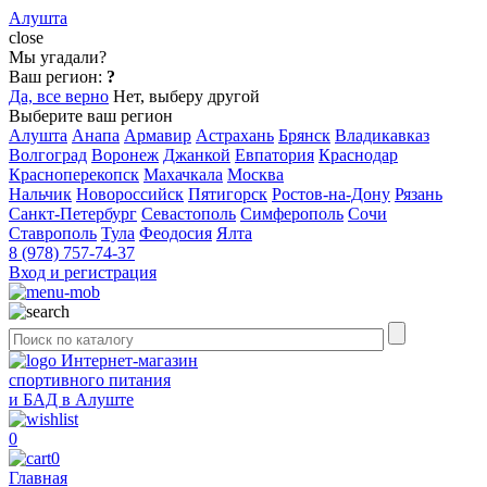
Алушта
close
Мы угадали?
Ваш регион:
?
Да, все верно
Нет, выберу другой
Выберите ваш регион
Алушта
Анапа
Армавир
Астрахань
Брянск
Владикавказ
Волгоград
Воронеж
Джанкой
Евпатория
Краснодар
Красноперекопск
Махачкала
Москва
Нальчик
Новороссийск
Пятигорск
Ростов-на-Дону
Рязань
Санкт-Петербург
Севастополь
Симферополь
Сочи
Ставрополь
Тула
Феодосия
Ялта
8 (978) 757-74-37
Вход и регистрация
Интернет-магазин
спортивного питания
и БАД в Алуште
0
0
Главная