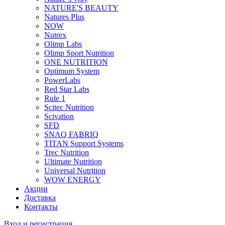
NATURE'S BEAUTY
Natures Plus
NOW
Nutrex
Olimp Labs
Olimp Sport Nutrition
ONE NUTRITION
Optimum System
PowerLabs
Red Star Labs
Rule 1
Scitec Nutrition
Scivation
SFD
SNAQ FABRIQ
TITAN Support Systems
Trec Nutrition
Ultimate Nutrition
Universal Nutrition
WOW ENERGY
Акции
Доставка
Контакты
Вход и регистрация