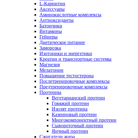
L-Карнитин
Аксессуары
Аминокислотные комплексы
Антиоксиданты
Батончики
Витамины
Гейнеры
Диетическое питание
Заморозка
Изотоники и энергетики
Креатин и транспортные системы
Магнезия
Мелатонин
Повышение тестостерона
Послетренировочные комплексы
Предтренировочные комплексы
Протеины
Вегетарианский протеин
Говяжий протеин
Изолят протеина
Казеиновый протеин
Многокомпонентный протеин
Сывороточный протеин
Яичный протеин
Сжигатели жира